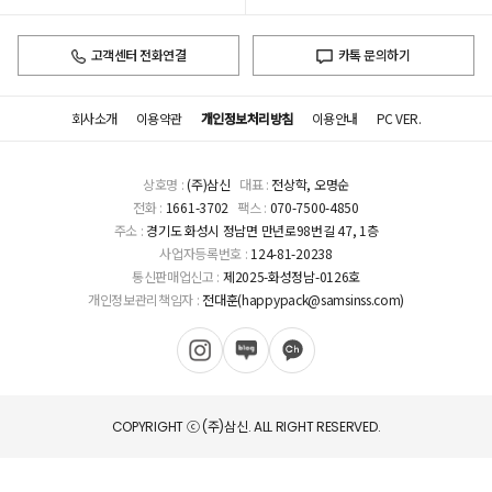
고객센터 전화연결
카톡 문의하기
회사소개
이용약관
개인정보처리방침
이용안내
PC VER.
상호명 :
(주)삼신
대표 :
전상학, 오명순
전화 :
1661-3702
팩스 :
070-7500-4850
주소 :
경기도 화성시 정남면 만년로98번길 47, 1층
사업자등록번호 :
124-81-20238
통신판매업신고 :
제2025-화성정남-0126호
개인정보관리책임자 :
전대훈(happypack@samsinss.com)
COPYRIGHT ⓒ (주)삼신. ALL RIGHT RESERVED.