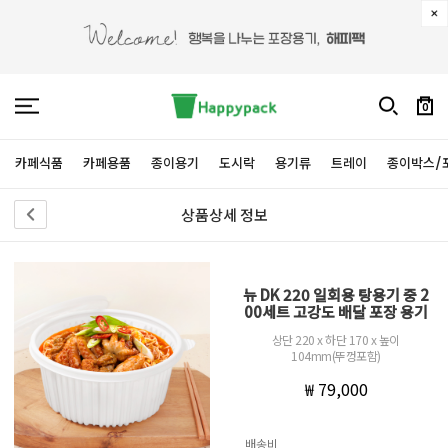
0
카페식품
카페용품
종이용기
도시락
용기류
트레이
종이박스/
상품상세 정보
뉴 DK 220 일회용 탕용기 중 2
00세트 고강도 배달 포장 용기
상단 220 x 하단 170 x 높이
104mm(뚜껑포함)
₩ 79,000
배송비