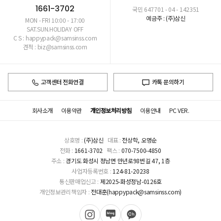
1661-3702
국민 647701 - 04 - 142351
예금주 : (주)삼신
MON - FRI 10:00 - 17:00
SAT.SUN.HOLIDAY OFF
C S : happypack@samsinss.com
견적 : biz@samsinss.com
고객센터 전화연결
카톡 문의하기
회사소개
이용약관
개인정보처리방침
이용안내
PC VER.
상호명 :
(주)삼신
대표 :
전상학, 오명순
전화 :
1661-3702
팩스 :
070-7500-4850
주소 :
경기도 화성시 정남면 만년로98번길 47, 1층
사업자등록번호 :
124-81-20238
통신판매업신고 :
제2025-화성정남-0126호
개인정보관리책임자 :
전대훈(happypack@samsinss.com)