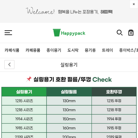
0
카페식품
카페용품
종이용기
도시락
용기류
트레이
종이박스/
실링용기