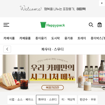
0
카페식품
카페용품
종이용기
도시락
용기류
트레이
종이박스/
파우더 · 스무디
시럽 · 소스 · 베이스
파우더 · 스무디
티 · 액상차
탄산수 · 우유