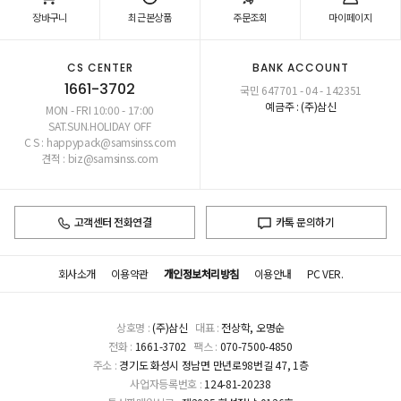
장바구니
최근본상품
주문조회
마이페이지
CS CENTER
BANK ACCOUNT
1661-3702
국민 647701 - 04 - 142351
예금주 : (주)삼신
MON - FRI 10:00 - 17:00
SAT.SUN.HOLIDAY OFF
C S : happypack@samsinss.com
견적 : biz@samsinss.com
고객센터 전화연결
카톡 문의하기
회사소개
이용약관
개인정보처리방침
이용안내
PC VER.
상호명 :
(주)삼신
대표 :
전상학, 오명순
전화 :
1661-3702
팩스 :
070-7500-4850
주소 :
경기도 화성시 정남면 만년로98번길 47, 1층
사업자등록번호 :
124-81-20238