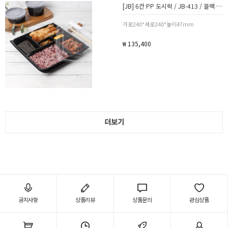
[JB] 6칸 PP 도시락 / JB-413 / 블랙 / 300세트(뚜껑포함)
가로240*세로240*높이47mm
₩ 135,400
더보기
공지사항
상품리뷰
상품문의
관심상품