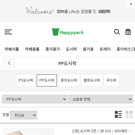
0
카페식품
카페용품
종이용기
도시락
용기류
트레이
종이박스/
PP도시락
PS도시락
PP도시락
종이도시락
펄프도시락
우드락
정렬
[JB] 도시락 5칸 / JB 033 / 800세트(뚜껑포함)