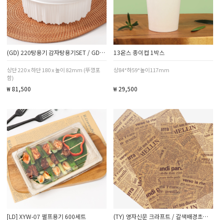
(GD) 220탕용기 감자탕용기SET / GD220 / 소 / 2000ml / 200SET
13온스 종이컵 1박스
상단 220 x 하단 180 x 높이 82mm (뚜껑포
상84*하59*높이117mm
함)
₩ 81,500
₩ 29,500
[LD] XYW-07 펄프용기 600세트
(TY) 영자신문 크라프트 / 갈색배경초코글씨 / 왁스 유산지 / 초코 / 500장 1000장