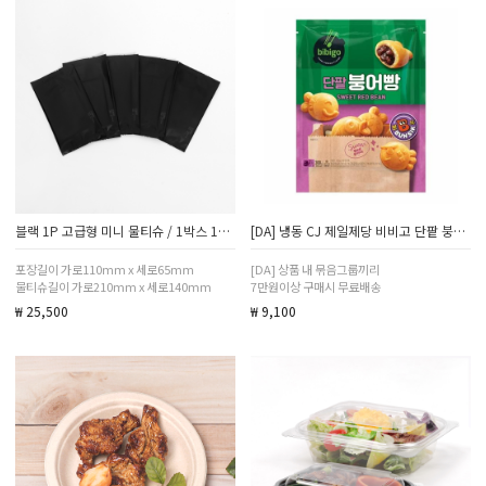
블랙 1P 고급형 미니 물티슈 / 1박스 1000개
[DA] 냉동 CJ 제일제당 비비고 단팥 붕어빵 300g
포장길이 가로110mm x 세로65mm
[DA] 상품 내 묶음그룹끼리
물티슈길이 가로210mm x 세로140mm
7만원이상 구매시 무료배송
₩ 25,500
₩ 9,100