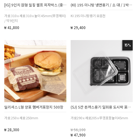
[IG] 9인치 원형 밀짚 펄프 피자박스 (중) 펄프뚜껑 포함 소량 50세트
(KI) 195 미니탕 냉면용기 / 소 대 / 1박스 100세트
가로 310 x 세로 310 x 높이 45mm(뚜껑제외)
KI 195 미니탕용기 모음전
/ 약 9인치
₩ 41,800
₩ 29,400
15%
딜리셔스 L형 양포 햄버거포장지 500장
(SJ) 5칸 돈까스용기 일회용 도시락 포장 200세트
가로 250 x 세로 250mm
가로290 x 세로205 x 뚜껑포함높이45mm
₩ 28,300
₩ 56,100
₩ 47,900