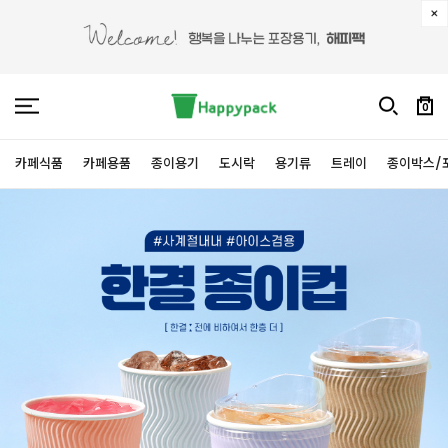
0
카페식품
카페용품
종이용기
도시락
용기류
트레이
종이박스/