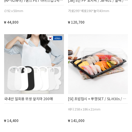
(KP-92파이) 7온스 PET 아이스컵 1박스 1000개
[JB] 5칸 PP 도시락 / JB-401 / 블랙 / 300세트(뚜껑포함)
∅92 x 50mm
가로295*세로190*높이43mm
₩ 44,800
₩ 120,700
국내산 일회용 위생 앞치마 200매
[SI] 초밥접시 + 뚜껑SET / SL-H30s / 400세트
바디 258 x 186 x 21mm
₩ 14,400
₩ 141,000