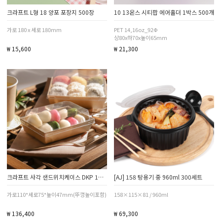
크라프트 L형 18 양포 포장지 500장
10 13온스 시티팝 에어홀더 1박스 500개
가로 180 x 세로 180mm
PET 14,16oz_92Φ
상80x하70x높이65mm
₩ 15,600
₩ 21,300
크라프트 사각 샌드위치케이스 DKP 1호 800세트
[AJ] 158 탕용기 중 960ml 300세트
가로110*세로75*높이47mm(뚜껑높이포함)
158×115×81 / 960ml
₩ 136,400
₩ 69,300