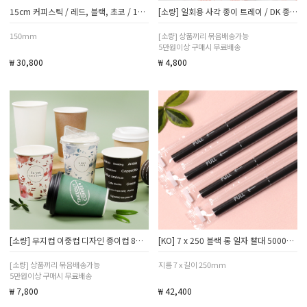
15cm 커피스틱 / 레드, 블랙, 초코 / 1박스 10000개
[소량] 일회용 사각 종이 트레이 / DK 종이 접시 시리즈 모음
150mm
[소량] 상품끼리 묶음배송가능
5만원이상 구매시 무료배송
₩ 30,800
₩ 4,800
[소량] 무지컵 이중컵 디자인 종이컵 8온스 10온스 12온스 13온스 16온스 20온스 소량 모음
[KO] 7 x 250 블랙 롱 일자 빨대 5000개 / 개별포장
[소량] 상품끼리 묶음배송가능
지름 7 x 길이 250mm
5만원이상 구매시 무료배송
₩ 7,800
₩ 42,400