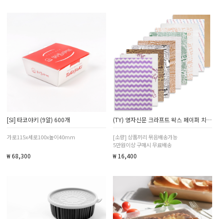
[SI] 타코야키 (9알) 600개
(TY) 영자신문 크라프트 왁스 페이퍼 치킨 유산지 식품 샌드위치 포장지 500장 1000장
가로115x세로100x높이40mm
[소량] 상품끼리 묶음배송가능
5만원이상 구매시 무료배송
₩ 68,300
₩ 16,400