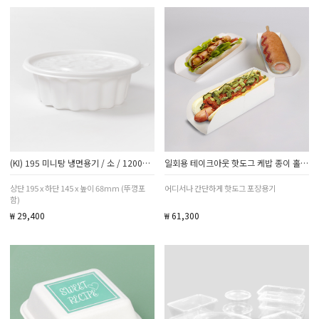
(KI) 195 미니탕 냉면용기 / 소 / 1200ml / 1박스 100세트
일회용 테이크아웃 핫도그 케밥 종이 홀더 트레이 포장 용기 케이스
상단 195 x 하단 145 x 높이 68mm (뚜껑포
어디서나 간단하게 핫도그 포장용기
함)
₩ 29,400
₩ 61,300