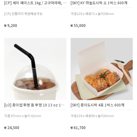
[CP] 세미 페이스트 1kg / 고구마라떼, 자색고구마라떼, 펌킨, 밤라떼
[SKY] KY 하늘도시락 소 1박스 600개
[CP] 상품끼리 묶음배송가능
가로120 x 세로71 x 높이38mm
₩ 9,200
₩ 55,000
[LO] 종이컵 투명 돔 뚜껑 10 13 oz 1박스
[SKY] 종이도시락 4호 1박스 600개
지름 87mm x 높이 42mm
가로130 x 세로90 x 높이41mm
₩ 24,500
₩ 61,700