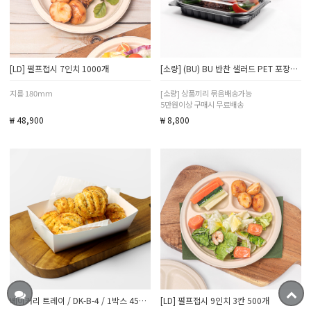
[LD] 펄프접시 7인치 1000개
[소량] (BU) BU 반찬 샐러드 PET 포장용기 블랙 투명 시리즈 바디+뚜껑 100세트
지름 180mm
[소량] 상품끼리 묶음배송가능
5만원이상 구매시 무료배송
₩ 48,900
₩ 8,800
베이커리 트레이 / DK-B-4 / 1박스 450개
[LD] 펄프접시 9인치 3칸 500개