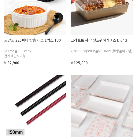
고강도 225파이 탕용기 소 1박스 100세트
크라프트 사각 샌드위치케이스 DKP 3호 600세트
∅225*높이85mm
가로150*세로80*높이53mm(뚜껑높이포함)
전자레인지가능
₩ 32,900
₩ 125,800