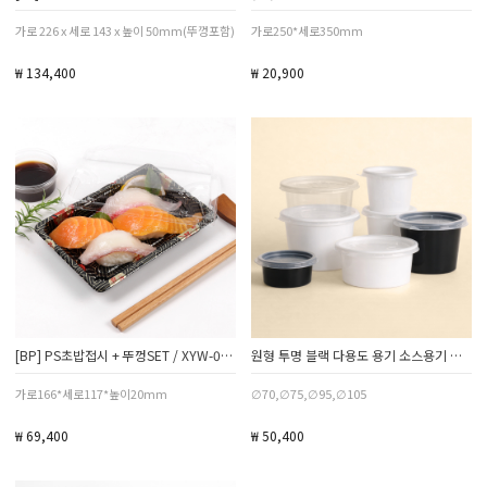
가로 226 x 세로 143 x 높이 50mm(뚜껑포함)
가로250*세로350mm
₩ 134,400
₩ 20,900
[BP] PS초밥접시 + 뚜껑SET / XYW-03 / 꽃무늬 / 1박스 400SET
원형 투명 블랙 다용도 용기 소스용기 박스 모음전
가로166*세로117*높이20mm
∅70,∅75,∅95,∅105
₩ 69,400
₩ 50,400