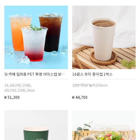
SI 카페 일회용 PET 투명 아이스컵 모음전
16온스 무지 종이컵 1박스
14,16(∅92,∅98),
상89*하58*높이135mm
20(∅92,∅98),24oz
₩ 51,300
₩ 44,700