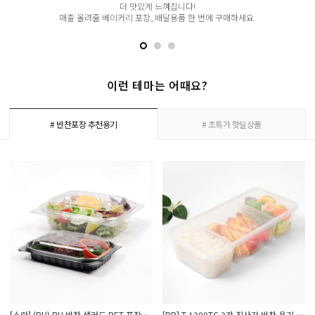
합리적인 가격의 국내 제조 고품질 페트컵으로
해피팩 기존 판매 뚜껑들과 호환도 잘된답니다.
이런 테마는 어때요?
# 반찬포장 추천용기
# 초특가 핫딜상품
[소량] (BU) BU 반찬 샐러드 PET 포장용기 블랙 투명 시리즈 바디+뚜껑 100세트
[BP] T-1300TC 3칸 직사각 반찬 용기 1박스 300세트