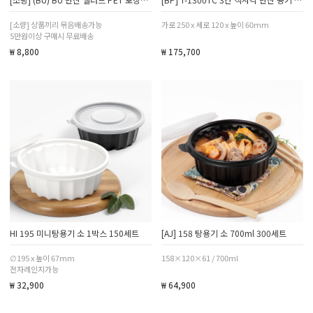
[소량] 상품끼리 묶음배송가능
가로 250 x 세로 120 x 높이 60mm
5만원이상 구매시 무료배송
₩ 8,800
₩ 175,700
HI 195 미니탕용기 소 1박스 150세트
[AJ] 158 탕용기 소 700ml 300세트
∅195 x 높이 67mm
158×120×61 / 700ml
전자레인지가능
₩ 32,900
₩ 64,900