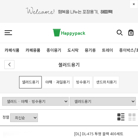
0
카페식품
카페용품
종이용기
도시락
용기류
트레이
종이박스/
샐러드용기
샐러드용기
야채 · 과일용기
빙수용기
샌드위치용기
정렬
[DL] DL-475 투명 블랙 400세트