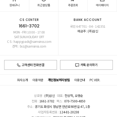
장바구니
최근본상품
주문조회
마이페이지
CS CENTER
BANK ACCOUNT
1661-3702
국민 647701 - 04 - 142351
예금주 : (주)삼신
MON - FRI 10:00 - 17:00
SAT.SUN.HOLIDAY OFF
C S : happypack@samsinss.com
견적 : biz@samsinss.com
고객센터 전화연결
카톡 문의하기
회사소개
이용약관
개인정보처리방침
이용안내
PC VER.
상호명 :
(주)삼신
대표 :
전상학, 오명순
전화 :
1661-3702
팩스 :
070-7500-4850
주소 :
경기도 화성시 정남면 만년로98번길 47, 1층
사업자등록번호 :
124-81-20238