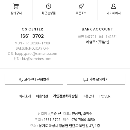
장바구니
최근본상품
주문조회
마이페이지
CS CENTER
BANK ACCOUNT
1661-3702
국민 647701 - 04 - 142351
예금주 : (주)삼신
MON - FRI 10:00 - 17:00
SAT.SUN.HOLIDAY OFF
C S : happypack@samsinss.com
견적 : biz@samsinss.com
고객센터 전화연결
카톡 문의하기
회사소개
이용약관
개인정보처리방침
이용안내
PC VER.
상호명 :
(주)삼신
대표 :
전상학, 오명순
전화 :
1661-3702
팩스 :
070-7500-4850
주소 :
경기도 화성시 정남면 만년로98번길 47, 1층