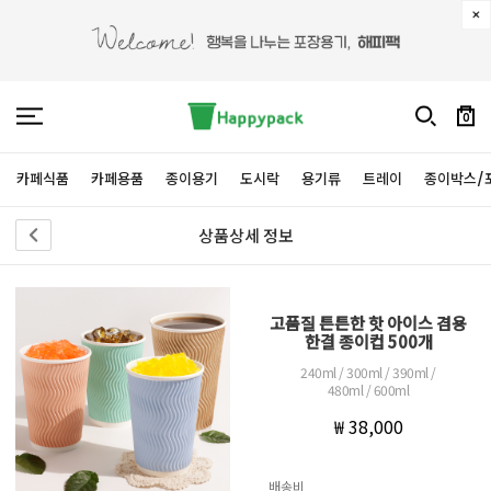
0
카페식품
카페용품
종이용기
도시락
용기류
트레이
종이박스/
상품상세 정보
고품질 튼튼한 핫 아이스 겸용
한결 종이컵 500개
240ml / 300ml / 390ml /
480ml / 600ml
₩ 38,000
배송비