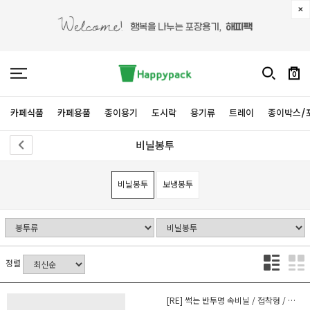
0
카페식품
카페용품
종이용기
도시락
용기류
트레이
종이박스/
비닐봉투
비닐봉투
보냉봉투
정렬
[RE] 썩는 반투명 속비닐 / 접착형 / 특소 / 100장