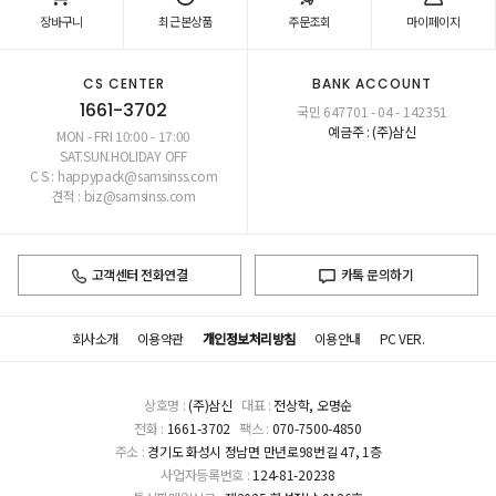
장바구니
최근본상품
주문조회
마이페이지
CS CENTER
BANK ACCOUNT
1661-3702
국민 647701 - 04 - 142351
예금주 : (주)삼신
MON - FRI 10:00 - 17:00
SAT.SUN.HOLIDAY OFF
C S : happypack@samsinss.com
견적 : biz@samsinss.com
고객센터 전화연결
카톡 문의하기
회사소개
이용약관
개인정보처리방침
이용안내
PC VER.
상호명 :
(주)삼신
대표 :
전상학, 오명순
전화 :
1661-3702
팩스 :
070-7500-4850
주소 :
경기도 화성시 정남면 만년로98번길 47, 1층
사업자등록번호 :
124-81-20238