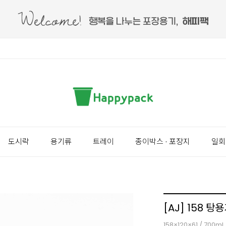
도시락
용기류
트레이
종이박스 · 포장지
일회
[AJ] 158 탕
158×120×61 / 700ml