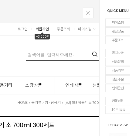
QUICK MENU
마이쇼핑
로그인
회원가입
주문조회
마이쇼핑
장바구니
관심상품
+3,000P
주문조회
공지사항
0
상품문의
상품리뷰
샘플주문
용기타
소량상품
인쇄상품
샘플주문
인쇄칼선
카톡상담
HOME
용기류
찜 · 탕용기
>
>
> [AJ] 158 탕용기 소 700ml 300세트
네이버톡톡
용기 소 700ml 300세트
TODAY VIEW