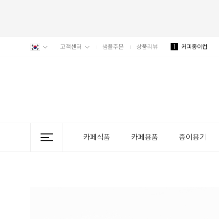
고객센터
샘플주문
상품리뷰
1
커피종이컵
카페식품
카페용품
종이용기