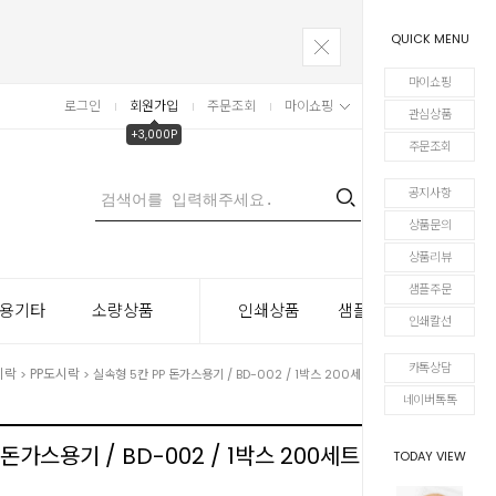
QUICK MENU
마이쇼핑
로그인
회원가입
주문조회
마이쇼핑
장바구니
관심상품
+3,000P
주문조회
공지사항
0
상품문의
상품리뷰
샘플주문
용기타
소량상품
인쇄상품
샘플주문
인쇄칼선
카톡상담
시락
PP도시락
>
> 실속형 5칸 PP 돈가스용기 / BD-002 / 1박스 200세트(뚜껑포함)
네이버톡톡
 돈가스용기 / BD-002 / 1박스 200세트(뚜껑
TODAY VIEW