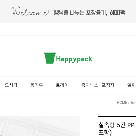
도시락
용기류
트레이
종이박스 · 포장지
일회
HOME
도
>
실속형 5칸 PP
포함)