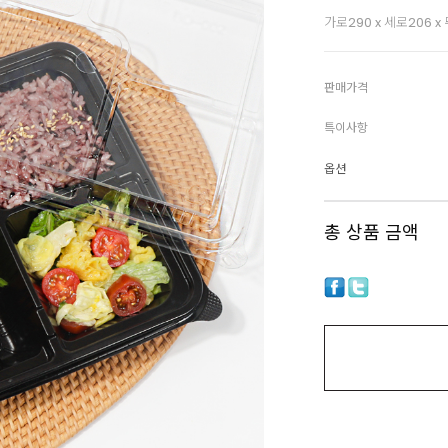
가로290 x 세로206
판매가격
특이사항
옵션
총 상품 금액