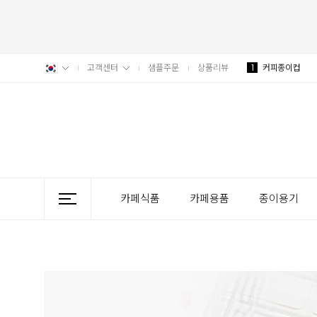
고객센터
샘플주문
상품리뷰
1
커피종이컵
카페식품
카페용품
종이용기