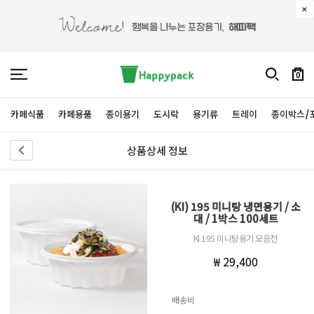
0
카페식품
카페용품
종이용기
도시락
용기류
트레이
종이박스/
상품상세 정보
(KI) 195 미니탕 냉면용기 / 소
대 / 1박스 100세트
KI 195 미니탕용기 모음전
₩ 29,400
배송비