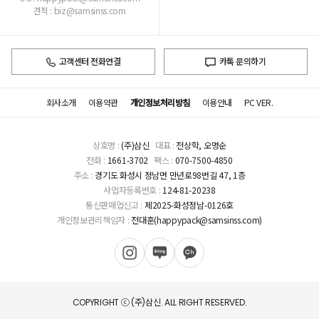
견적 : biz@samsinss.com
고객센터 전화연결
카톡 문의하기
회사소개
이용약관
개인정보처리방침
이용안내
PC VER.
상호명 :
(주)삼신
대표 :
전상학, 오명순
전화 :
1661-3702
팩스 :
070-7500-4850
주소 :
경기도 화성시 정남면 만년로98번길 47, 1층
사업자등록번호 :
124-81-20238
통신판매업신고 :
제2025-화성정남-0126호
개인정보관리책임자 :
전대훈(happypack@samsinss.com)
COPYRIGHT ⓒ (주)삼신. ALL RIGHT RESERVED.