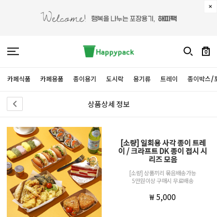
0
카페식품
카페용품
종이용기
도시락
용기류
트레이
종이박스/
상품상세 정보
[소량] 일회용 사각 종이 트레
이 / 크라프트 DK 종이 접시 시
리즈 모음
[소량] 상품끼리 묶음배송가능
5만원이상 구매시 무료배송
₩ 5,000