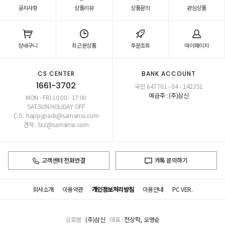
공지사항
상품리뷰
상품문의
관심상품
장바구니
최근본상품
주문조회
마이페이지
CS CENTER
BANK ACCOUNT
1661-3702
국민 647701 - 04 - 142351
예금주 : (주)삼신
MON - FRI 10:00 - 17:00
SAT.SUN.HOLIDAY OFF
C S : happypack@samsinss.com
견적 : biz@samsinss.com
고객센터 전화연결
카톡 문의하기
회사소개
이용약관
개인정보처리방침
이용안내
PC VER.
상호명 :
(주)삼신
대표 :
전상학, 오명순