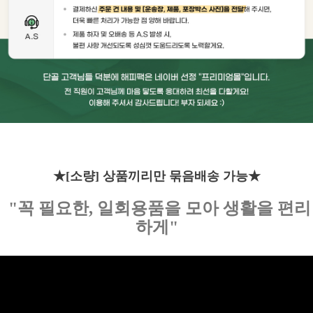
★[소량] 상품끼리만 묶음배송 가능★
"
꼭 필요한
,
일회용품을 모아 생활을 편리
하게
"