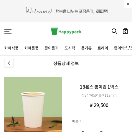
0
카페식품
카페용품
종이용기
도시락
용기류
트레이
종이박스/
상품상세 정보
13온스 종이컵 1박스
상84*하59*높이117mm
₩ 29,500
배송비