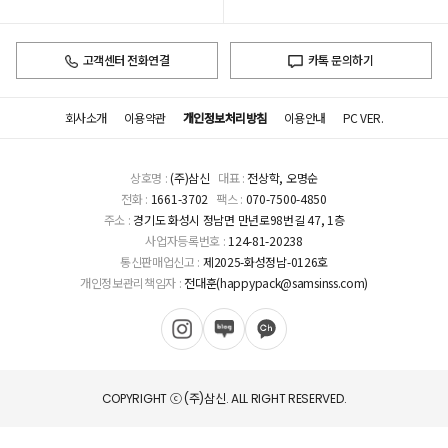
고객센터 전화연결
카톡 문의하기
회사소개
이용약관
개인정보처리방침
이용안내
PC VER.
상호명 :
(주)삼신
대표 :
전상학, 오명순
전화 :
1661-3702
팩스 :
070-7500-4850
주소 :
경기도 화성시 정남면 만년로98번길 47, 1층
사업자등록번호 :
124-81-20238
통신판매업신고 :
제2025-화성정남-0126호
개인정보관리책임자 :
전대훈(happypack@samsinss.com)
COPYRIGHT ⓒ (주)삼신. ALL RIGHT RESERVED.