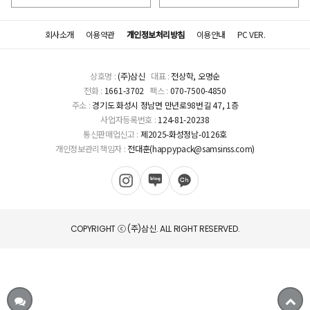
회사소개
이용약관
개인정보처리방침
이용안내
PC VER.
상호명 :
(주)삼신
대표 :
전상학, 오명순
전화 :
1661-3702
팩스 :
070-7500-4850
주소 :
경기도 화성시 정남면 만년로98번길 47, 1층
사업자등록번호 :
124-81-20238
통신판매업신고 :
제2025-화성정남-0126호
개인정보관리책임자 :
전대훈(happypack@samsinss.com)
COPYRIGHT ⓒ (주)삼신. ALL RIGHT RESERVED.