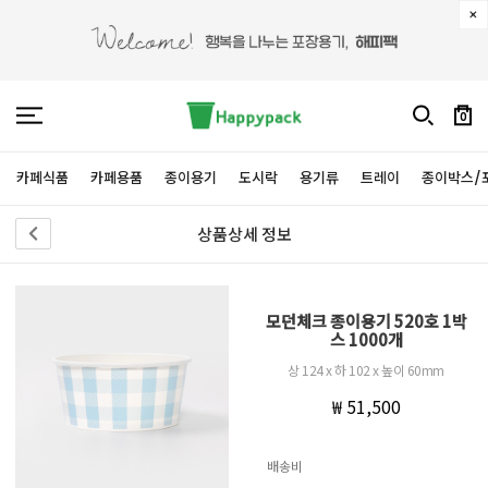
0
카페식품
카페용품
종이용기
도시락
용기류
트레이
종이박스/
상품상세 정보
모던체크 종이용기 520호 1박
스 1000개
상 124 x 하 102 x 높이 60mm
₩ 51,500
배송비