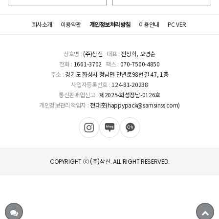
회사소개
이용약관
개인정보처리방침
이용안내
PC VER.
상호명 :
(주)삼신
대표 :
전상학, 오명순
전화 :
1661-3702
팩스 :
070-7500-4850
주소 :
경기도 화성시 정남면 만년로98번길 47, 1층
사업자등록번호 :
124-81-20238
통신판매업신고 :
제2025-화성정남-0126호
개인정보관리책임자 :
전대훈(happypack@samsinss.com)
COPYRIGHT ⓒ (주)삼신. ALL RIGHT RESERVED.