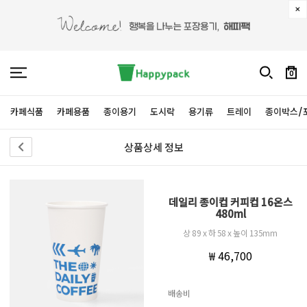
0
카페식품
카페용품
종이용기
도시락
용기류
트레이
종이박스/
상품상세 정보
데일리 종이컵 커피컵 16온스
480ml
상 89 x 하 58 x 높이 135mm
₩ 46,700
배송비