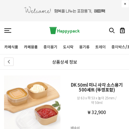
0
카페식품
카페용품
종이용기
도시락
용기류
트레이
종이박스/
상품상세 정보
DK 50ml 미니 사각 소스용기
500세트 (뚜껑포함)
상 63 x 하 53 x 높이 25mm /
약 50ml
₩ 32,900
배송비