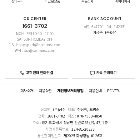
장바구니
최근본상품
주문조회
마이페이지
CS CENTER
BANK ACCOUNT
1661-3702
국민 647701 - 04 - 142351
예금주 : (주)삼신
MON - FRI 10:00 - 17:00
SAT.SUN.HOLIDAY OFF
C S : happypack@samsinss.com
견적 : biz@samsinss.com
고객센터 전화연결
카톡 문의하기
회사소개
이용약관
개인정보처리방침
이용안내
PC VER.
상호명 :
(주)삼신
대표 :
전상학, 오명순
전화 :
1661-3702
팩스 :
070-7500-4850
주소 :
경기도 화성시 정남면 만년로98번길 47, 1층
사업자등록번호 :
124-81-20238
통신판매업신고 :
제2025-화성정남-0126호