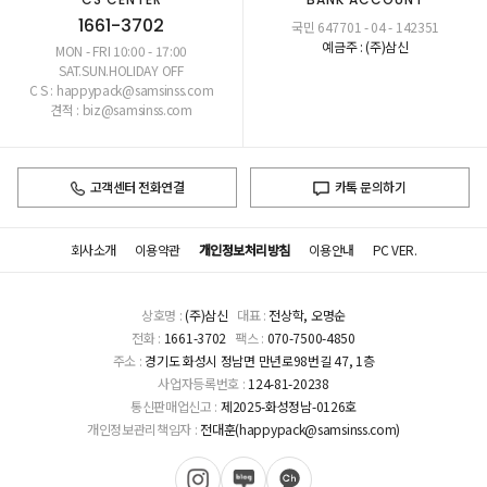
1661-3702
국민 647701 - 04 - 142351
예금주 : (주)삼신
MON - FRI 10:00 - 17:00
SAT.SUN.HOLIDAY OFF
C S : happypack@samsinss.com
견적 : biz@samsinss.com
고객센터 전화연결
카톡 문의하기
회사소개
이용약관
개인정보처리방침
이용안내
PC VER.
상호명 :
(주)삼신
대표 :
전상학, 오명순
전화 :
1661-3702
팩스 :
070-7500-4850
주소 :
경기도 화성시 정남면 만년로98번길 47, 1층
사업자등록번호 :
124-81-20238
통신판매업신고 :
제2025-화성정남-0126호
개인정보관리책임자 :
전대훈(happypack@samsinss.com)