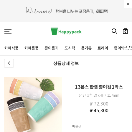
0
카페식품
카페용품
종이용기
도시락
용기류
트레이
종이박스/
상품상세 정보
13온스 한결 종이컵 1박스
상 84 x 하 59 x 높이 117mm
₩ 72,300
₩ 45,300
배송비