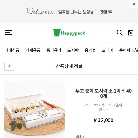
0
카페식품
카페용품
종이용기
도시락
용기류
트레이
종이박스/
상품상세 정보
투고 종이 도시락 소 1박스 40
0개
가로 195 x 세로 50 x 높이
45mm
₩ 32,000
배송비