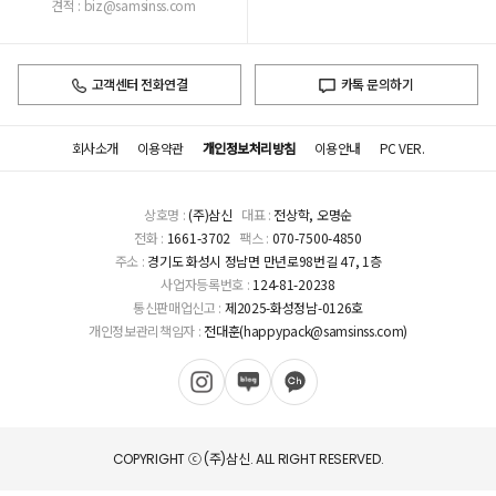
견적 : biz@samsinss.com
고객센터 전화연결
카톡 문의하기
회사소개
이용약관
개인정보처리방침
이용안내
PC VER.
상호명 :
(주)삼신
대표 :
전상학, 오명순
전화 :
1661-3702
팩스 :
070-7500-4850
주소 :
경기도 화성시 정남면 만년로98번길 47, 1층
사업자등록번호 :
124-81-20238
통신판매업신고 :
제2025-화성정남-0126호
개인정보관리책임자 :
전대훈(happypack@samsinss.com)
COPYRIGHT ⓒ (주)삼신. ALL RIGHT RESERVED.