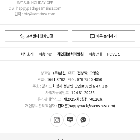
SAT.SUN.HOLIDAY OFF
C S : happypack@samsinss.com
견적 : biz@samsinss.com
고객센터 전화연결
카톡 문의하기
회사소개
이용약관
개인정보처리방침
이용안내
PC VER.
상호명 :
(주)삼신
대표 :
전상학, 오명순
전화 :
1661-3702
팩스 :
070-7500-4850
주소 :
경기도 화성시 정남면 만년로98번길 47, 1층
사업자등록번호 :
124-81-20238
통신판매업신고 :
제2025-화성정남-0126호
개인정보관리책임자 :
전대훈(happypack@samsinss.com)