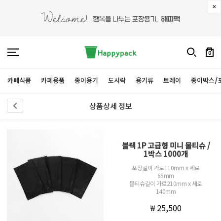
0
카페식품
카페용품
종이용기
도시락
용기류
트레이
종이박스/
상품상세 정보
블랙 1P 고급형 미니 물티슈 /
1박스 1000개
포장길이 가로110mm x 세로
65mm
물티슈길이 가로210mm x 세로
140mm
₩ 25,500