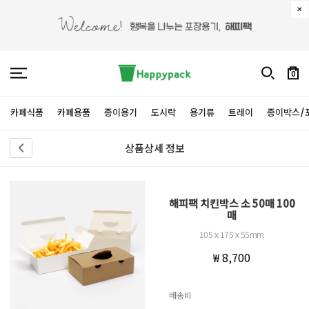
0
카페식품
카페용품
종이용기
도시락
용기류
트레이
종이박스/
상품상세 정보
해피팩 치킨박스 소 50매 100
매
105 x 175 x 55mm
₩ 8,700
배송비