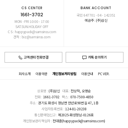
CS CENTER
BANK ACCOUNT
1661-3702
국민 647701 - 04 - 142351
예금주 : (주)삼신
MON - FRI 10:00 - 17:00
SAT.SUN.HOLIDAY OFF
C S : happypack@samsinss.com
견적 : biz@samsinss.com
고객센터 전화연결
카톡 문의하기
회사소개
이용약관
개인정보처리방침
이용안내
PC VER.
상호명 :
(주)삼신
대표 :
전상학, 오명순
전화 :
1661-3702
팩스 :
070-7500-4850
주소 :
경기도 화성시 정남면 만년로98번길 47, 1층
사업자등록번호 :
124-81-20238
통신판매업신고 :
제2025-화성정남-0126호
개인정보관리책임자 :
전대훈(happypack@samsinss.com)