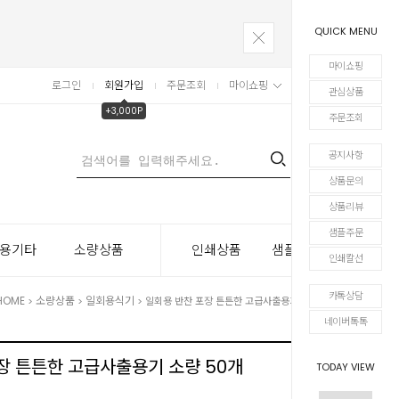
QUICK MENU
마이쇼핑
로그인
회원가입
주문조회
마이쇼핑
장바구니
관심상품
+3,000P
주문조회
공지사항
0
상품문의
상품리뷰
샘플주문
용기타
소량상품
인쇄상품
샘플주문
인쇄칼선
카톡상담
HOME
소량상품
일회용식기
>
>
> 일회용 반찬 포장 튼튼한 고급사출용기 소량 50개
네이버톡톡
장 튼튼한 고급사출용기 소량 50개
TODAY VIEW