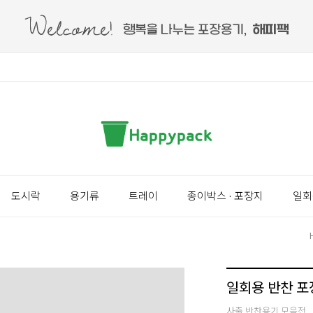
도시락
용기류
트레이
종이박스 · 포장지
일회
일회용 반찬 포
사출 반찬용기 모음전