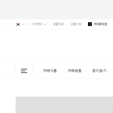
고객센터
샘플주문
상품리뷰
1
커피종이컵
카페식품
카페용품
종이용기