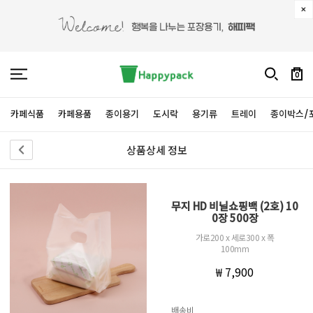
0
카페식품
카페용품
종이용기
도시락
용기류
트레이
종이박스/
상품상세 정보
무지 HD 비닐쇼핑백 (2호) 10
0장 500장
가로200 x 세로300 x 폭
100mm
₩ 7,900
배송비