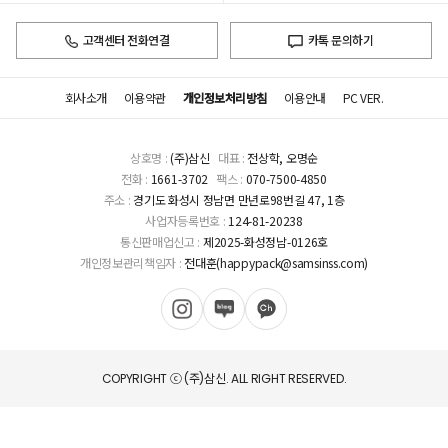
고객센터 전화연결
카톡 문의하기
회사소개
이용약관
개인정보처리방침
이용안내
PC VER.
상호명 :
(주)삼신
대표 :
전상학, 오명순
전화 :
1661-3702
팩스 :
070-7500-4850
주소 :
경기도 화성시 정남면 만년로98번길 47, 1층
사업자등록번호 :
124-81-20238
통신판매업신고 :
제2025-화성정남-0126호
개인정보관리책임자 :
전대훈(happypack@samsinss.com)
COPYRIGHT ⓒ (주)삼신. ALL RIGHT RESERVED.