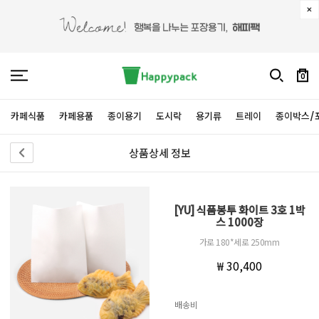
0
카페식품
카페용품
종이용기
도시락
용기류
트레이
종이박스/
상품상세 정보
[YU] 식품봉투 화이트 3호 1박
스 1000장
가로 180*세로 250mm
₩ 30,400
배송비