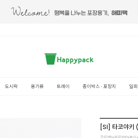
도시락
용기류
트레이
종이박스 · 포장지
일회
[SI] 타코야키 
가로115x세로100x높