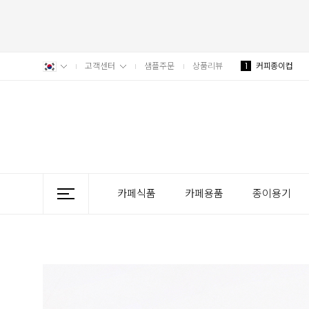
고객센터
샘플주문
상품리뷰
1
커피종이컵
카페식품
카페용품
종이용기