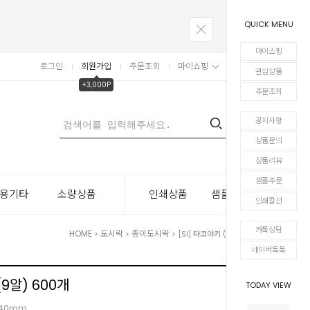
QUICK MENU
마이쇼핑
로그인
회원가입
주문조회
마이쇼핑
장바구니
관심상품
+3,000P
주문조회
공지사항
0
상품문의
상품리뷰
샘플주문
용기타
소량상품
인쇄상품
샘플주문
인쇄칼선
카톡상담
HOME
도시락
종이도시락
>
>
> [SI] 타코야키 (9알) 600개
네이버톡톡
(9알) 600개
TODAY VIEW
이40mm