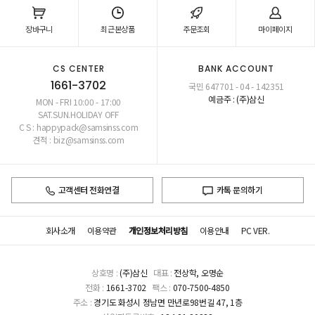
장바구니
최근본상품
주문조회
마이페이지
CS CENTER
BANK ACCOUNT
1661-3702
국민 647701 - 04 - 142351
예금주 : (주)삼신
MON - FRI 10:00 - 17:00
SAT.SUN.HOLIDAY OFF
C S : happypack@samsinss.com
견적 : biz@samsinss.com
고객센터 전화연결
카톡 문의하기
회사소개
이용약관
개인정보처리방침
이용안내
PC VER.
상호명 :
(주)삼신
대표 :
전상학, 오명순
전화 :
1661-3702
팩스 :
070-7500-4850
주소 :
경기도 화성시 정남면 만년로98번길 47, 1층