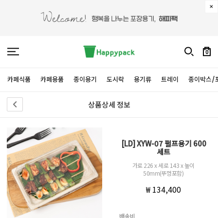
0
카페식품
카페용품
종이용기
도시락
용기류
트레이
종이박스/
상품상세 정보
[LD] XYW-07 펄프용기 600
세트
가로 226 x 세로 143 x 높이
50mm(뚜껑포함)
₩ 134,400
배송비