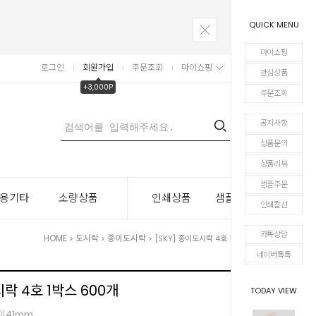
QUICK MENU
마이쇼핑
로그인
회원가입
주문조회
마이쇼핑
장바구니
관심상품
+3,000P
주문조회
공지사항
0
상품문의
상품리뷰
샘플주문
용기타
소량상품
인쇄상품
샘플주문
인쇄칼선
카톡상담
HOME
도시락
종이도시락
>
>
> [SKY] 종이도시락 4호 1박스 600개
네이버톡톡
시락 4호 1박스 600개
TODAY VIEW
높이41mm