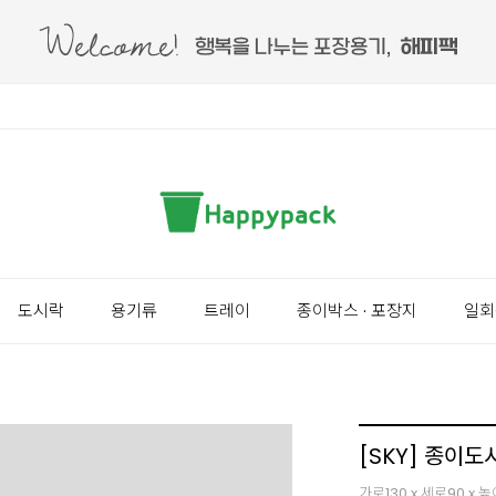
도시락
용기류
트레이
종이박스 · 포장지
일회
[SKY] 종이도
가로130 x 세로90 x 