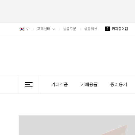
고객센터
샘플주문
상품리뷰
1
커피종이컵
카페식품
카페용품
종이용기