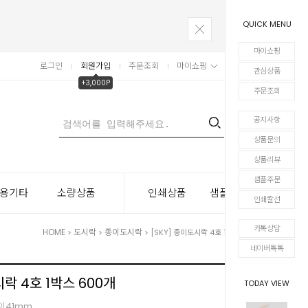
QUICK MENU
마이쇼핑
로그인
회원가입
주문조회
마이쇼핑
장바구니
관심상품
+3,000P
주문조회
공지사항
0
상품문의
상품리뷰
샘플주문
용기타
소량상품
인쇄상품
샘플주문
인쇄칼선
카톡상담
HOME
도시락
종이도시락
>
>
> [SKY] 종이도시락 4호 1박스 600개
네이버톡톡
시락 4호 1박스 600개
TODAY VIEW
높이41mm