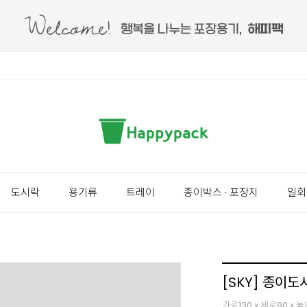
도시락
용기류
트레이
종이박스 · 포장지
일회
[SKY] 종이도
가로130 x 세로90 x 