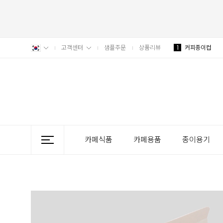
고객센터
샘플주문
상품리뷰
1
커피종이컵
카페식품
카페용품
종이용기