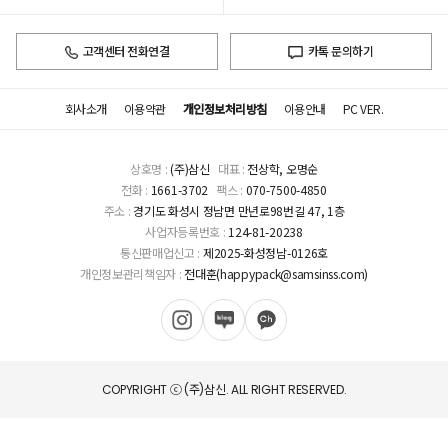
고객센터 전화연결
카톡 문의하기
회사소개
이용약관
개인정보처리방침
이용안내
PC VER.
상호명 :
(주)삼신
대표 :
전상학, 오명순
전화 :
1661-3702
팩스 :
070-7500-4850
주소 :
경기도 화성시 정남면 만년로98번길 47, 1층
사업자등록번호 :
124-81-20238
통신판매업신고 :
제2025-화성정남-0126호
개인정보관리책임자 :
전대훈(happypack@samsinss.com)
COPYRIGHT ⓒ (주)삼신. ALL RIGHT RESERVED.