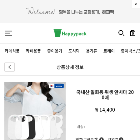
0
카페식품
카페용품
종이용기
도시락
용기류
트레이
종이박스/
상품상세 정보
국내산 일회용 위생 앞치마 20
0매
₩ 14,400
배송비
개별(고정추가)
지역별