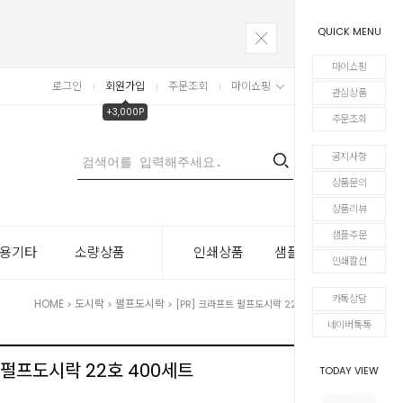
QUICK MENU
마이쇼핑
로그인
회원가입
주문조회
마이쇼핑
장바구니
관심상품
+3,000P
주문조회
공지사항
0
상품문의
상품리뷰
샘플주문
용기타
소량상품
인쇄상품
샘플주문
인쇄칼선
카톡상담
HOME
도시락
펄프도시락
>
>
> [PR] 크라프트 펄프도시락 22호 400세트
네이버톡톡
 펄프도시락 22호 400세트
TODAY VIEW