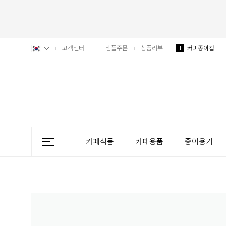
고객센터
샘플주문
상품리뷰
1
커피종이컵
카페식품
카페용품
종이용기