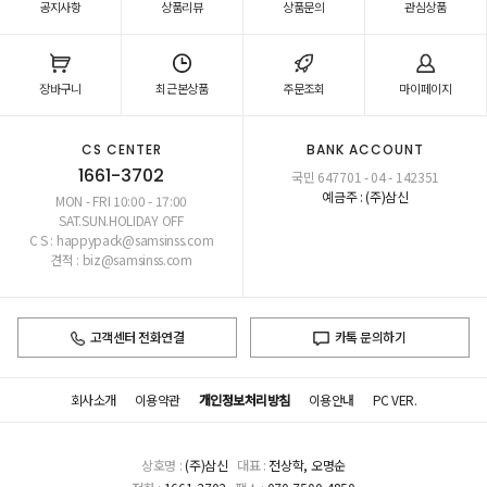
공지사항
상품리뷰
상품문의
관심상품
장바구니
최근본상품
주문조회
마이페이지
CS CENTER
BANK ACCOUNT
1661-3702
국민 647701 - 04 - 142351
예금주 : (주)삼신
MON - FRI 10:00 - 17:00
SAT.SUN.HOLIDAY OFF
C S : happypack@samsinss.com
견적 : biz@samsinss.com
고객센터 전화연결
카톡 문의하기
회사소개
이용약관
개인정보처리방침
이용안내
PC VER.
상호명 :
(주)삼신
대표 :
전상학, 오명순