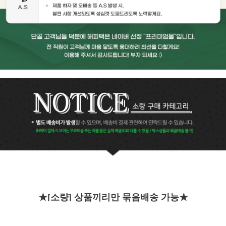
★[소량] 상품끼리만 묶음배송 가능★