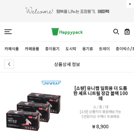
0
카페식품
카페용품
종이용기
도시락
용기류
트레이
종이박스/
상품상세 정보
[소량] 유니랩 일회용 더 도톰
한 셰프 니트릴 장갑 블랙 100
매
소 / 중 / 대
[소량] 상품끼리 묶음배송가능
5만원이상 구매시 무료배송
₩ 8,900