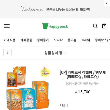
0
카페식품
카페용품
종이용기
도시락
용기류
트레이
종이박스/
상품상세 정보
[CP] 라빠르쉐 각설탕 / 앵무새
(라빼르슈, 라뻬르슈)
[CP] 상품끼리 묶음배송가능
₩ 15,700
배송비