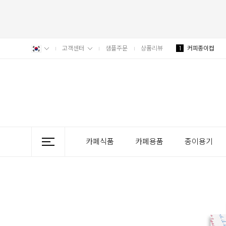
고객센터
샘플주문
상품리뷰
1
커피종이컵
카페식품
카페용품
종이용기