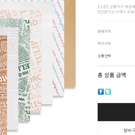
[소량] 상품끼리 묶음
5만원이상 구매시 무
판매가격
특이사항
상품선택
총 상품 금액
장바