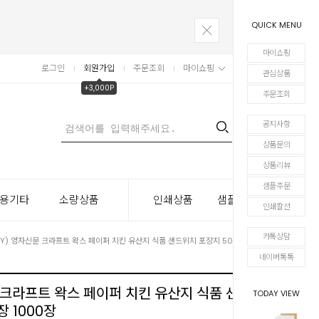
QUICK MENU
마이쇼핑
로그인
회원가입
주문조회
마이쇼핑
장바구니
관심상품
+3,000P
주문조회
공지사항
0
상품문의
상품리뷰
샘플주문
용기타
소량상품
인쇄상품
샘플주문
인쇄칼선
카톡상담
(TY) 영자신문 크라프트 왁스 페이퍼 치킨 유산지 식품 샌드위치 포장지 500장 1000장
네이버톡톡
문 크라프트 왁스 페이퍼 치킨 유산지 식품 샌드위
TODAY VIEW
장 1000장