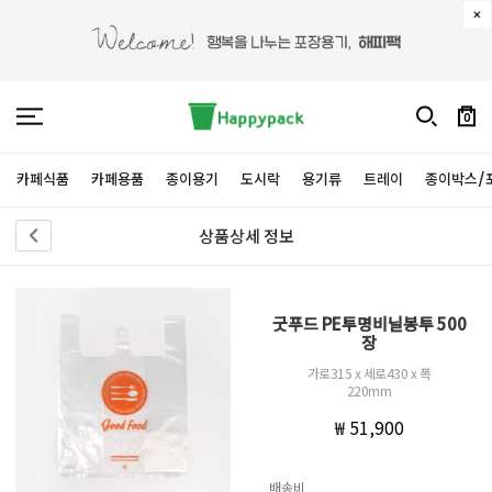
0
카페식품
카페용품
종이용기
도시락
용기류
트레이
종이박스/
상품상세 정보
굿푸드 PE투명비닐봉투 500
장
가로315 x 세로430 x 폭
220mm
₩ 51,900
배송비