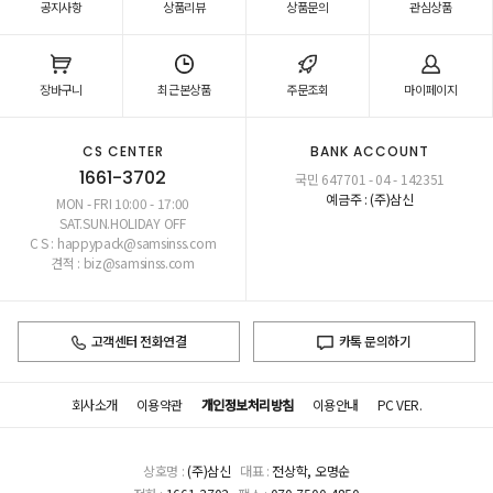
공지사항
상품리뷰
상품문의
관심상품
장바구니
최근본상품
주문조회
마이페이지
CS CENTER
BANK ACCOUNT
1661-3702
국민 647701 - 04 - 142351
예금주 : (주)삼신
MON - FRI 10:00 - 17:00
SAT.SUN.HOLIDAY OFF
C S : happypack@samsinss.com
견적 : biz@samsinss.com
고객센터 전화연결
카톡 문의하기
회사소개
이용약관
개인정보처리방침
이용안내
PC VER.
상호명 :
(주)삼신
대표 :
전상학, 오명순