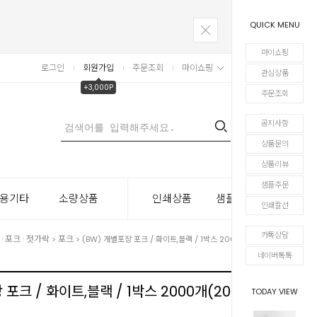
QUICK MENU
마이쇼핑
로그인
회원가입
주문조회
마이쇼핑
장바구니
관심상품
+3,000P
주문조회
공지사항
0
상품문의
상품리뷰
샘플주문
용기타
소량상품
인쇄상품
샘플주문
인쇄칼선
카톡상담
· 포크 · 젓가락
포크
>
> (BW) 개별포장 포크 / 화이트,블랙 / 1박스 2000개(20봉)
네이버톡톡
 포크 / 화이트,블랙 / 1박스 2000개(20봉)
TODAY VIEW