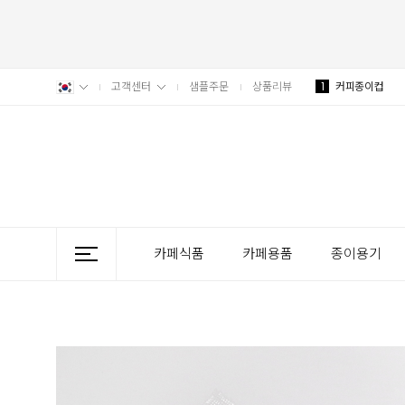
고객센터
샘플주문
상품리뷰
1
커피종이컵
카페식품
카페용품
종이용기