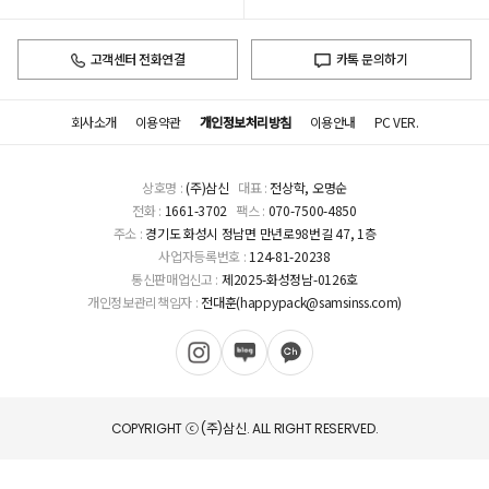
고객센터 전화연결
카톡 문의하기
회사소개
이용약관
개인정보처리방침
이용안내
PC VER.
상호명 :
(주)삼신
대표 :
전상학, 오명순
전화 :
1661-3702
팩스 :
070-7500-4850
주소 :
경기도 화성시 정남면 만년로98번길 47, 1층
사업자등록번호 :
124-81-20238
통신판매업신고 :
제2025-화성정남-0126호
개인정보관리책임자 :
전대훈(happypack@samsinss.com)
COPYRIGHT ⓒ (주)삼신. ALL RIGHT RESERVED.