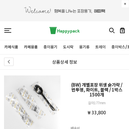
0
카페식품
카페용품
종이용기
도시락
용기류
트레이
종이박스/
상품상세 정보
(BW) 개별포장 위생 숟가락 /
반투명, 화이트, 블랙 / 1박스
1500개
길이177mm
₩ 33,800
배송비